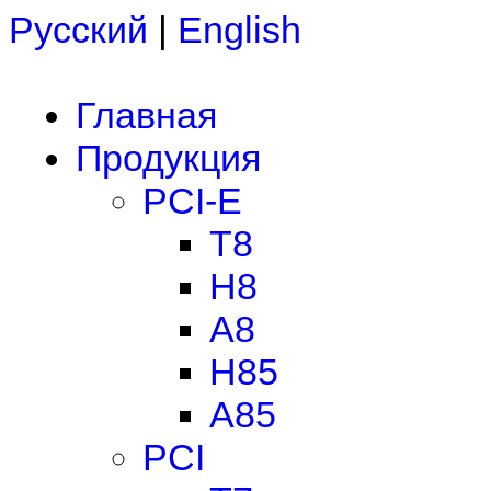
Русский
|
English
Главная
Продукция
PCI-E
T8
H8
A8
H85
A85
PCI