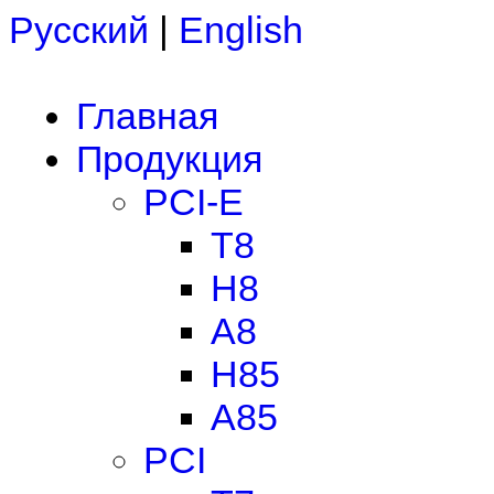
Русский
|
English
Главная
Продукция
PCI-E
T8
H8
A8
H85
A85
PCI