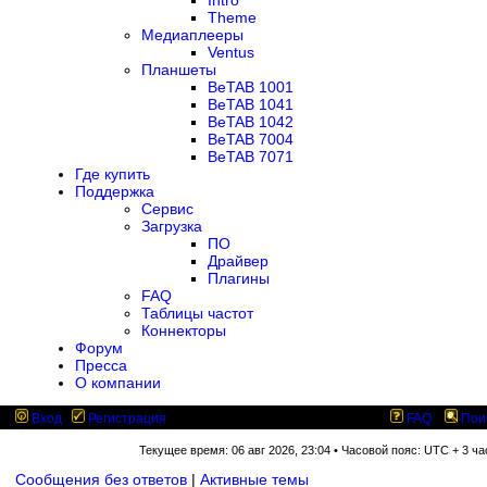
Intro
Theme
Медиаплееры
Ventus
Планшеты
BeTAB 1001
BeTAB 1041
BeTAB 1042
BeTAB 7004
BeTAB 7071
Где купить
Поддержка
Сервис
Загрузка
ПО
Драйвер
Плагины
FAQ
Таблицы частот
Коннекторы
Форум
Пресса
О компании
Вход
Регистрация
FAQ
Пои
Текущее время: 06 авг 2026, 23:04 • Часовой пояс: UTC + 3 ча
Сообщения без ответов
|
Активные темы