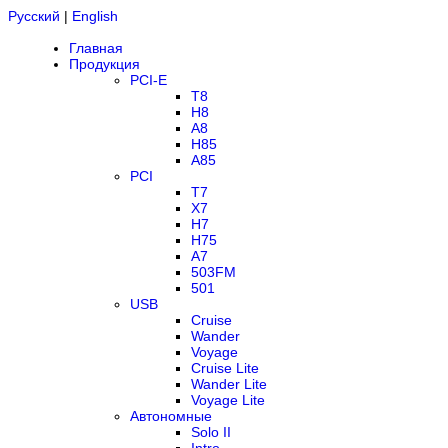
Русский
|
English
Главная
Продукция
PCI-E
T8
H8
A8
H85
A85
PCI
T7
X7
H7
H75
A7
503FM
501
USB
Cruise
Wander
Voyage
Cruise Lite
Wander Lite
Voyage Lite
Автономные
Solo II