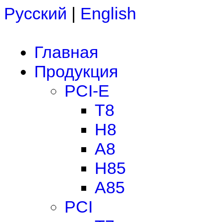
Русский
|
English
Главная
Продукция
PCI-E
T8
H8
A8
H85
A85
PCI