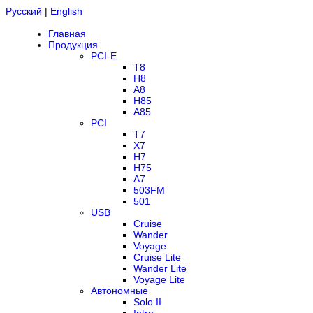
Русский
|
English
Главная
Продукция
PCI-E
T8
H8
A8
H85
A85
PCI
T7
X7
H7
H75
A7
503FM
501
USB
Cruise
Wander
Voyage
Cruise Lite
Wander Lite
Voyage Lite
Автономные
Solo II