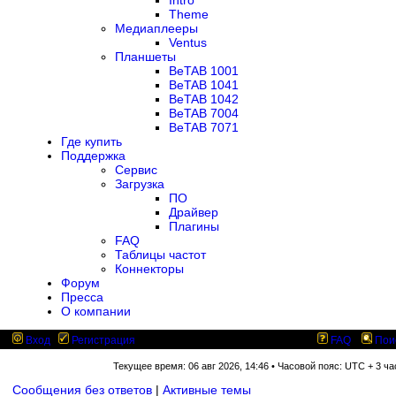
Intro
Theme
Медиаплееры
Ventus
Планшеты
BeTAB 1001
BeTAB 1041
BeTAB 1042
BeTAB 7004
BeTAB 7071
Где купить
Поддержка
Сервис
Загрузка
ПО
Драйвер
Плагины
FAQ
Таблицы частот
Коннекторы
Форум
Пресса
О компании
Вход
Регистрация
FAQ
Пои
Текущее время: 06 авг 2026, 14:46 • Часовой пояс: UTC + 3 ча
Сообщения без ответов
|
Активные темы