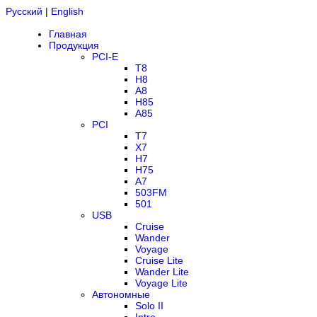
Русский
|
English
Главная
Продукция
PCI-E
T8
H8
A8
H85
A85
PCI
T7
X7
H7
H75
A7
503FM
501
USB
Cruise
Wander
Voyage
Cruise Lite
Wander Lite
Voyage Lite
Автономные
Solo II