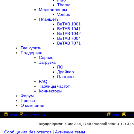
Intro
Theme
Медиаплееры
Ventus
Планшеты
BeTAB 1001
BeTAB 1041
BeTAB 1042
BeTAB 7004
BeTAB 7071
Где купить
Поддержка
Сервис
Загрузка
ПО
Драйвер
Плагины
FAQ
Таблицы частот
Коннекторы
Форум
Пресса
О компании
Вход
Регистрация
FAQ
Пои
Текущее время: 09 авг 2026, 17:08 • Часовой пояс: UTC + 3 ча
Сообщения без ответов
|
Активные темы