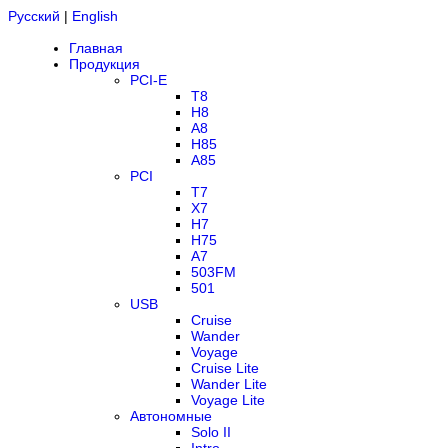
Русский
|
English
Главная
Продукция
PCI-E
T8
H8
A8
H85
A85
PCI
T7
X7
H7
H75
A7
503FM
501
USB
Cruise
Wander
Voyage
Cruise Lite
Wander Lite
Voyage Lite
Автономные
Solo II