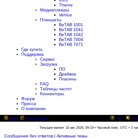
Intro
Theme
Медиаплееры
Ventus
Планшеты
BeTAB 1001
BeTAB 1041
BeTAB 1042
BeTAB 7004
BeTAB 7071
Где купить
Поддержка
Сервис
Загрузка
ПО
Драйвер
Плагины
FAQ
Таблицы частот
Коннекторы
Форум
Пресса
О компании
Вход
Регистрация
FAQ
Пои
Текущее время: 10 авг 2026, 09:19 • Часовой пояс: UTC + 3 ча
Сообщения без ответов
|
Активные темы