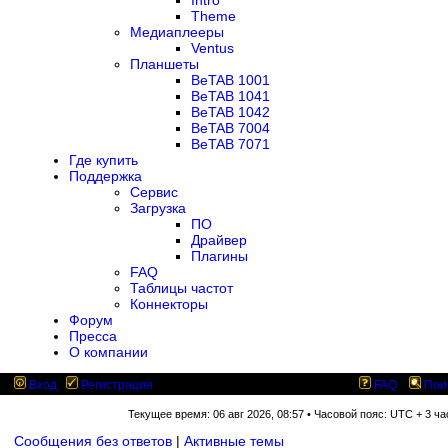
Intro
Theme
Медиаплееры
Ventus
Планшеты
BeTAB 1001
BeTAB 1041
BeTAB 1042
BeTAB 7004
BeTAB 7071
Где купить
Поддержка
Сервис
Загрузка
ПО
Драйвер
Плагины
FAQ
Таблицы частот
Коннекторы
Форум
Пресса
О компании
Вход
Регистрация
FAQ
Пои
Текущее время: 06 авг 2026, 08:57 • Часовой пояс: UTC + 3 ча
Сообщения без ответов
|
Активные темы