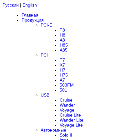
Русский
|
English
Главная
Продукция
PCI-E
T8
H8
A8
H85
A85
PCI
T7
X7
H7
H75
A7
503FM
501
USB
Cruise
Wander
Voyage
Cruise Lite
Wander Lite
Voyage Lite
Автономные
Solo II