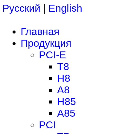
Русский
|
English
Главная
Продукция
PCI-E
T8
H8
A8
H85
A85
PCI