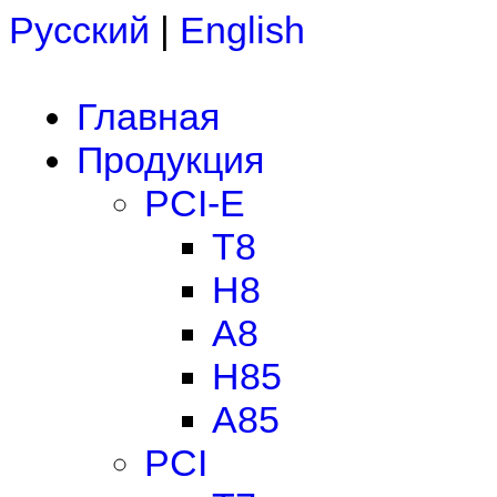
Русский
|
English
Главная
Продукция
PCI-E
T8
H8
A8
H85
A85
PCI