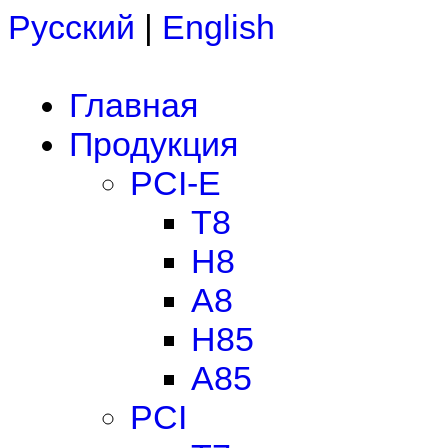
Русский
|
English
Главная
Продукция
PCI-E
T8
H8
A8
H85
A85
PCI