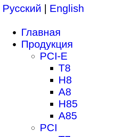
Русский
|
English
Главная
Продукция
PCI-E
T8
H8
A8
H85
A85
PCI