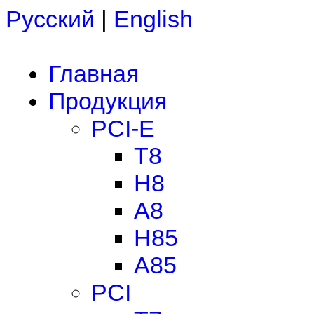
Русский
|
English
Главная
Продукция
PCI-E
T8
H8
A8
H85
A85
PCI