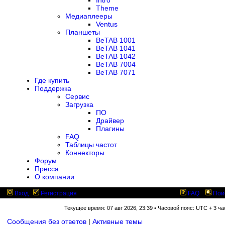
Intro
Theme
Медиаплееры
Ventus
Планшеты
BeTAB 1001
BeTAB 1041
BeTAB 1042
BeTAB 7004
BeTAB 7071
Где купить
Поддержка
Сервис
Загрузка
ПО
Драйвер
Плагины
FAQ
Таблицы частот
Коннекторы
Форум
Пресса
О компании
Вход
Регистрация
FAQ
Пои
Текущее время: 07 авг 2026, 23:39 • Часовой пояс: UTC + 3 ча
Сообщения без ответов
|
Активные темы