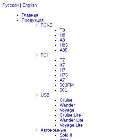
Русский
|
English
Главная
Продукция
PCI-E
T8
H8
A8
H85
A85
PCI
T7
X7
H7
H75
A7
503FM
501
USB
Cruise
Wander
Voyage
Cruise Lite
Wander Lite
Voyage Lite
Автономные
Solo II