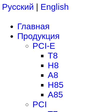
Русский
|
English
Главная
Продукция
PCI-E
T8
H8
A8
H85
A85
PCI