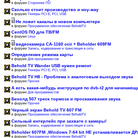
в форуме
Стороннее ПО
Сколько стоит производство и ноу-жау
в форуме
Тюнеры PCI-E, PCI, USB
Не ловит каналы в новом компьютере
в форуме
Программное обеспечение BeholdTV
CentOS ПО для ТВ/FM
в форуме
Linux
видеокамера CA-1160 ccir + Beholder 609FM
в форуме
Запись, кодирование и трансляция в сеть
Определение режима карты
в форуме
Для программистов
Behold TV Wander USB нужен ремонт
в форуме
Тюнеры PCI-E, PCI, USB
Behold TV H8 - Проблема с аналоговым выходом звука
в форуме
Прочее
А есть какая-нибудь инструкция по dvb-t2 для начинающ
в форуме
Для программистов
Бехолд 507 треск тормоза и проскакивания звука
в форуме
Прочее
Черный экран Behold TV 607 FM
в форуме
Программное обеспечение BeholdTV
Сильный интерлейс при захвате с камеры!
в форуме
Запись, кодирование и трансляция в сеть
Beholder 607FM ,Windows 7-64 bit НЕ устанавливается Д
в форуме
Программное обеспечение BeholdTV