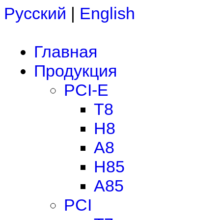
Русский
|
English
Главная
Продукция
PCI-E
T8
H8
A8
H85
A85
PCI