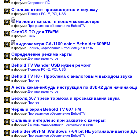
в форуме
Стороннее ПО
Сколько стоит производство и ноу-жау
в форуме
Тюнеры PCI-E, PCI, USB
Не ловит каналы в новом компьютере
в форуме
Программное обеспечение BeholdTV
CentOS ПО для ТВ/FM
в форуме
Linux
видеокамера CA-1160 ccir + Beholder 609FM
в форуме
Запись, кодирование и трансляция в сеть
Определение режима карты
в форуме
Для программистов
Behold TV Wander USB нужен ремонт
в форуме
Тюнеры PCI-E, PCI, USB
Behold TV H8 - Проблема с аналоговым выходом звука
в форуме
Прочее
А есть какая-нибудь инструкция по dvb-t2 для начинающ
в форуме
Для программистов
Бехолд 507 треск тормоза и проскакивания звука
в форуме
Прочее
Черный экран Behold TV 607 FM
в форуме
Программное обеспечение BeholdTV
Сильный интерлейс при захвате с камеры!
в форуме
Запись, кодирование и трансляция в сеть
Beholder 607FM ,Windows 7-64 bit НЕ устанавливается Д
в форуме
Программное обеспечение BeholdTV