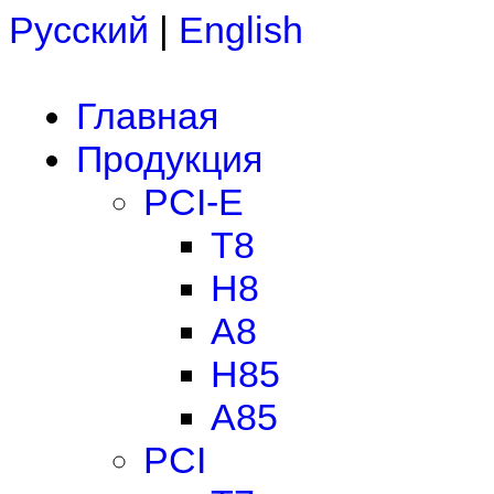
Русский
|
English
Главная
Продукция
PCI-E
T8
H8
A8
H85
A85
PCI