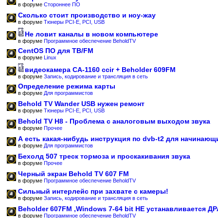
в форуме
Стороннее ПО
Сколько стоит производство и ноу-жау
в форуме
Тюнеры PCI-E, PCI, USB
Не ловит каналы в новом компьютере
в форуме
Программное обеспечение BeholdTV
CentOS ПО для ТВ/FM
в форуме
Linux
видеокамера CA-1160 ccir + Beholder 609FM
в форуме
Запись, кодирование и трансляция в сеть
Определение режима карты
в форуме
Для программистов
Behold TV Wander USB нужен ремонт
в форуме
Тюнеры PCI-E, PCI, USB
Behold TV H8 - Проблема с аналоговым выходом звука
в форуме
Прочее
А есть какая-нибудь инструкция по dvb-t2 для начинающ
в форуме
Для программистов
Бехолд 507 треск тормоза и проскакивания звука
в форуме
Прочее
Черный экран Behold TV 607 FM
в форуме
Программное обеспечение BeholdTV
Сильный интерлейс при захвате с камеры!
в форуме
Запись, кодирование и трансляция в сеть
Beholder 607FM ,Windows 7-64 bit НЕ устанавливается Д
в форуме
Программное обеспечение BeholdTV