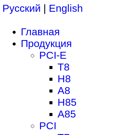
Русский
|
English
Главная
Продукция
PCI-E
T8
H8
A8
H85
A85
PCI