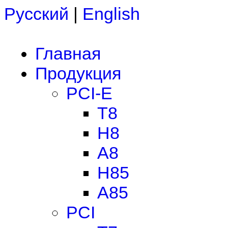
Русский
|
English
Главная
Продукция
PCI-E
T8
H8
A8
H85
A85
PCI