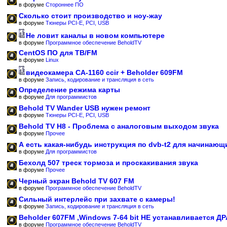
в форуме
Стороннее ПО
Сколько стоит производство и ноу-жау
в форуме
Тюнеры PCI-E, PCI, USB
Не ловит каналы в новом компьютере
в форуме
Программное обеспечение BeholdTV
CentOS ПО для ТВ/FM
в форуме
Linux
видеокамера CA-1160 ccir + Beholder 609FM
в форуме
Запись, кодирование и трансляция в сеть
Определение режима карты
в форуме
Для программистов
Behold TV Wander USB нужен ремонт
в форуме
Тюнеры PCI-E, PCI, USB
Behold TV H8 - Проблема с аналоговым выходом звука
в форуме
Прочее
А есть какая-нибудь инструкция по dvb-t2 для начинающ
в форуме
Для программистов
Бехолд 507 треск тормоза и проскакивания звука
в форуме
Прочее
Черный экран Behold TV 607 FM
в форуме
Программное обеспечение BeholdTV
Сильный интерлейс при захвате с камеры!
в форуме
Запись, кодирование и трансляция в сеть
Beholder 607FM ,Windows 7-64 bit НЕ устанавливается Д
в форуме
Программное обеспечение BeholdTV