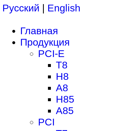
Русский
|
English
Главная
Продукция
PCI-E
T8
H8
A8
H85
A85
PCI