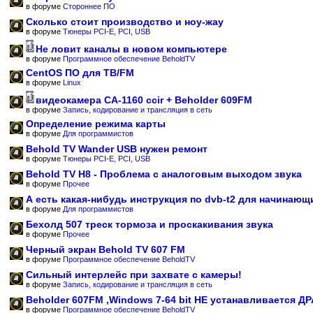
в форуме
Стороннее ПО
Сколько стоит производство и ноу-жау
в форуме
Тюнеры PCI-E, PCI, USB
Не ловит каналы в новом компьютере
в форуме
Программное обеспечение BeholdTV
CentOS ПО для ТВ/FM
в форуме
Linux
видеокамера CA-1160 ccir + Beholder 609FM
в форуме
Запись, кодирование и трансляция в сеть
Определение режима карты
в форуме
Для программистов
Behold TV Wander USB нужен ремонт
в форуме
Тюнеры PCI-E, PCI, USB
Behold TV H8 - Проблема с аналоговым выходом звука
в форуме
Прочее
А есть какая-нибудь инструкция по dvb-t2 для начинающ
в форуме
Для программистов
Бехолд 507 треск тормоза и проскакивания звука
в форуме
Прочее
Черный экран Behold TV 607 FM
в форуме
Программное обеспечение BeholdTV
Сильный интерлейс при захвате с камеры!
в форуме
Запись, кодирование и трансляция в сеть
Beholder 607FM ,Windows 7-64 bit НЕ устанавливается Д
в форуме
Программное обеспечение BeholdTV