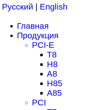
Русский
|
English
Главная
Продукция
PCI-E
T8
H8
A8
H85
A85
PCI