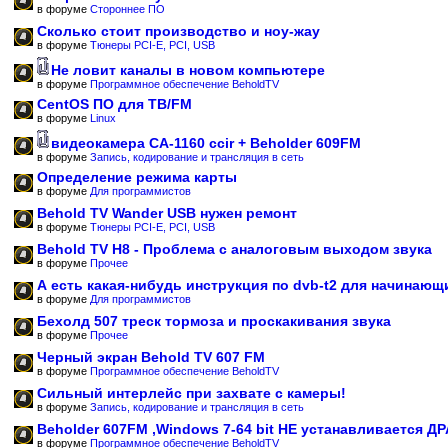
в форуме
Стороннее ПО
Сколько стоит производство и ноу-жау
в форуме
Тюнеры PCI-E, PCI, USB
Не ловит каналы в новом компьютере
в форуме
Программное обеспечение BeholdTV
CentOS ПО для ТВ/FM
в форуме
Linux
видеокамера CA-1160 ccir + Beholder 609FM
в форуме
Запись, кодирование и трансляция в сеть
Определение режима карты
в форуме
Для программистов
Behold TV Wander USB нужен ремонт
в форуме
Тюнеры PCI-E, PCI, USB
Behold TV H8 - Проблема с аналоговым выходом звука
в форуме
Прочее
А есть какая-нибудь инструкция по dvb-t2 для начинающ
в форуме
Для программистов
Бехолд 507 треск тормоза и проскакивания звука
в форуме
Прочее
Черный экран Behold TV 607 FM
в форуме
Программное обеспечение BeholdTV
Сильный интерлейс при захвате с камеры!
в форуме
Запись, кодирование и трансляция в сеть
Beholder 607FM ,Windows 7-64 bit НЕ устанавливается Д
в форуме
Программное обеспечение BeholdTV