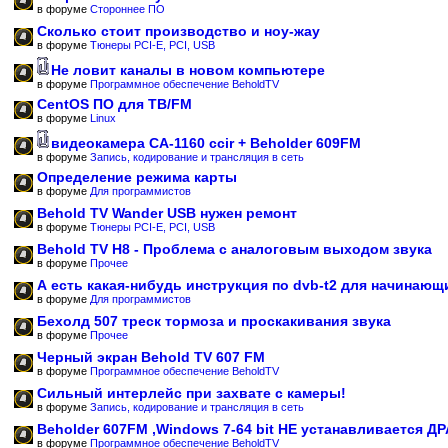
в форуме
Стороннее ПО
Сколько стоит производство и ноу-жау
в форуме
Тюнеры PCI-E, PCI, USB
Не ловит каналы в новом компьютере
в форуме
Программное обеспечение BeholdTV
CentOS ПО для ТВ/FM
в форуме
Linux
видеокамера CA-1160 ccir + Beholder 609FM
в форуме
Запись, кодирование и трансляция в сеть
Определение режима карты
в форуме
Для программистов
Behold TV Wander USB нужен ремонт
в форуме
Тюнеры PCI-E, PCI, USB
Behold TV H8 - Проблема с аналоговым выходом звука
в форуме
Прочее
А есть какая-нибудь инструкция по dvb-t2 для начинающ
в форуме
Для программистов
Бехолд 507 треск тормоза и проскакивания звука
в форуме
Прочее
Черный экран Behold TV 607 FM
в форуме
Программное обеспечение BeholdTV
Сильный интерлейс при захвате с камеры!
в форуме
Запись, кодирование и трансляция в сеть
Beholder 607FM ,Windows 7-64 bit НЕ устанавливается Д
в форуме
Программное обеспечение BeholdTV