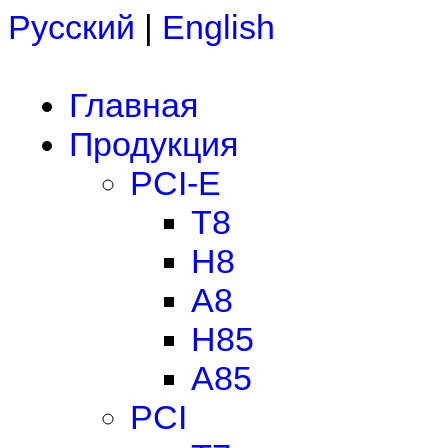
Русский
|
English
Главная
Продукция
PCI-E
T8
H8
A8
H85
A85
PCI