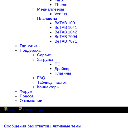
Intro
Theme
Медиаплееры
Ventus
Планшеты
BeTAB 1001
BeTAB 1041
BeTAB 1042
BeTAB 7004
BeTAB 7071
Где купить
Поддержка
Сервис
Загрузка
ПО
Драйвер
Плагины
FAQ
Таблицы частот
Коннекторы
Форум
Пресса
О компании
Вход
Регистрация
Сообщения без ответов
|
Активные темы