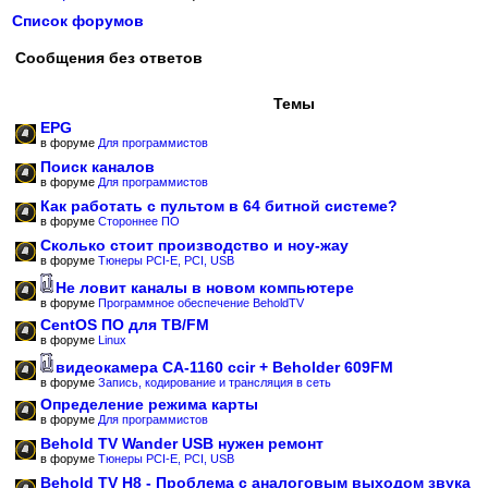
Список форумов
Сообщения без ответов
Темы
EPG
в форуме
Для программистов
Поиск каналов
в форуме
Для программистов
Как работать с пультом в 64 битной системе?
в форуме
Стороннее ПО
Сколько стоит производство и ноу-жау
в форуме
Тюнеры PCI-E, PCI, USB
Не ловит каналы в новом компьютере
в форуме
Программное обеспечение BeholdTV
CentOS ПО для ТВ/FM
в форуме
Linux
видеокамера CA-1160 ccir + Beholder 609FM
в форуме
Запись, кодирование и трансляция в сеть
Определение режима карты
в форуме
Для программистов
Behold TV Wander USB нужен ремонт
в форуме
Тюнеры PCI-E, PCI, USB
Behold TV H8 - Проблема с аналоговым выходом звука