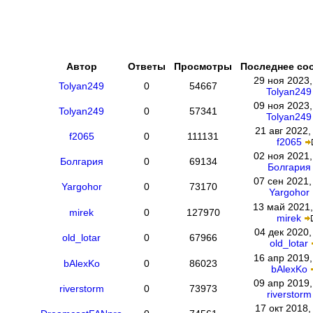
Автор
Ответы
Просмотры
Последнее со
29 ноя 2023,
Tolyan249
0
54667
Tolyan249
09 ноя 2023,
Tolyan249
0
57341
Tolyan249
21 авг 2022,
f2065
0
111131
f2065
02 ноя 2021,
Болгария
0
69134
Болгария
07 сен 2021,
Yargohor
0
73170
Yargohor
13 май 2021,
mirek
0
127970
mirek
04 дек 2020,
old_lotar
0
67966
old_lotar
16 апр 2019,
bAlexKo
0
86023
bAlexKo
09 апр 2019,
riverstorm
0
73973
riverstorm
17 окт 2018,