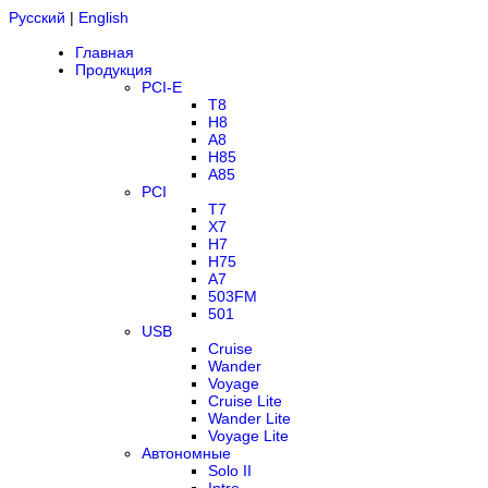
Русский
|
English
Главная
Продукция
PCI-E
T8
H8
A8
H85
A85
PCI
T7
X7
H7
H75
A7
503FM
501
USB
Cruise
Wander
Voyage
Cruise Lite
Wander Lite
Voyage Lite
Автономные
Solo II