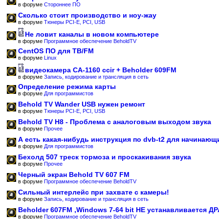
в форуме
Стороннее ПО
Сколько стоит производство и ноу-жау
в форуме
Тюнеры PCI-E, PCI, USB
Не ловит каналы в новом компьютере
в форуме
Программное обеспечение BeholdTV
CentOS ПО для ТВ/FM
в форуме
Linux
видеокамера CA-1160 ccir + Beholder 609FM
в форуме
Запись, кодирование и трансляция в сеть
Определение режима карты
в форуме
Для программистов
Behold TV Wander USB нужен ремонт
в форуме
Тюнеры PCI-E, PCI, USB
Behold TV H8 - Проблема с аналоговым выходом звука
в форуме
Прочее
А есть какая-нибудь инструкция по dvb-t2 для начинающ
в форуме
Для программистов
Бехолд 507 треск тормоза и проскакивания звука
в форуме
Прочее
Черный экран Behold TV 607 FM
в форуме
Программное обеспечение BeholdTV
Сильный интерлейс при захвате с камеры!
в форуме
Запись, кодирование и трансляция в сеть
Beholder 607FM ,Windows 7-64 bit НЕ устанавливается Д
в форуме
Программное обеспечение BeholdTV