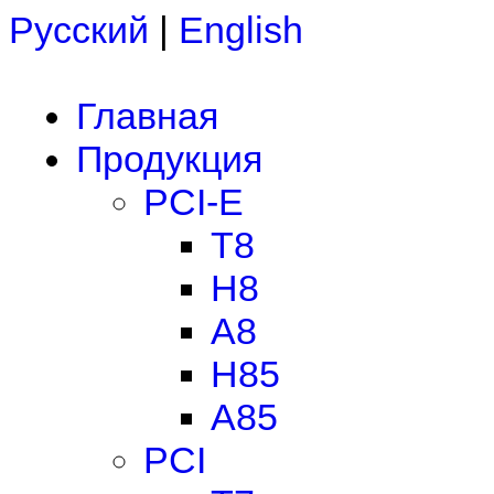
Русский
|
English
Главная
Продукция
PCI-E
T8
H8
A8
H85
A85
PCI