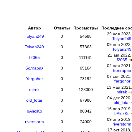
Автор
Ответы
Просмотры
Последнее со
29 ноя 2023,
Tolyan249
0
54688
Tolyan249
09 ноя 2023,
Tolyan249
0
57363
Tolyan249
21 авг 2022,
f2065
0
111161
f2065
02 ноя 2021,
Болгария
0
69164
Болгария
07 сен 2021,
Yargohor
0
73192
Yargohor
13 май 2021,
mirek
0
128000
mirek
04 дек 2020,
old_lotar
0
67986
old_lotar
16 апр 2019,
bAlexKo
0
86042
bAlexKo
09 апр 2019,
riverstorm
0
74000
riverstorm
17 окт 2018,