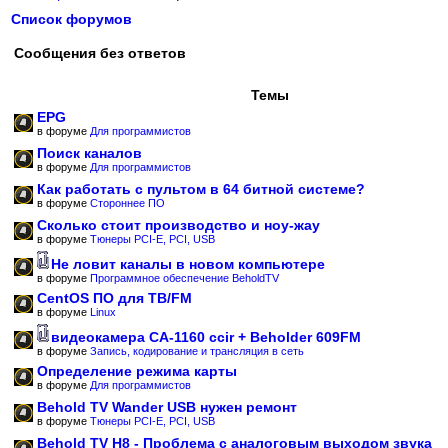
Список форумов
Сообщения без ответов
Темы
EPG
в форуме
Для программистов
Поиск каналов
в форуме
Для программистов
Как работать с пультом в 64 битной системе?
в форуме
Стороннее ПО
Сколько стоит производство и ноу-жау
в форуме
Тюнеры PCI-E, PCI, USB
Не ловит каналы в новом компьютере
в форуме
Программное обеспечение BeholdTV
CentOS ПО для ТВ/FM
в форуме
Linux
видеокамера CA-1160 ccir + Beholder 609FM
в форуме
Запись, кодирование и трансляция в сеть
Определение режима карты
в форуме
Для программистов
Behold TV Wander USB нужен ремонт
в форуме
Тюнеры PCI-E, PCI, USB
Behold TV H8 - Проблема с аналоговым выходом звука