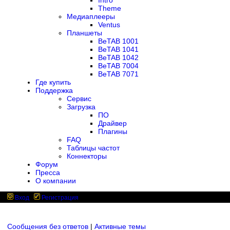
Intro
Theme
Медиаплееры
Ventus
Планшеты
BeTAB 1001
BeTAB 1041
BeTAB 1042
BeTAB 7004
BeTAB 7071
Где купить
Поддержка
Сервис
Загрузка
ПО
Драйвер
Плагины
FAQ
Таблицы частот
Коннекторы
Форум
Пресса
О компании
Вход
Регистрация
Сообщения без ответов
|
Активные темы