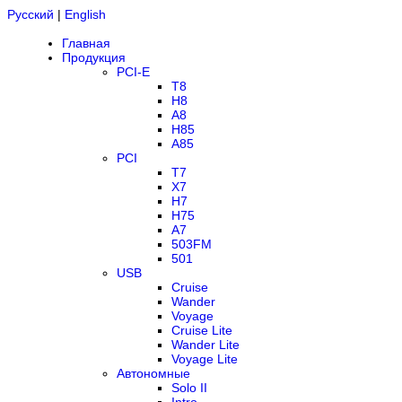
Русский
|
English
Главная
Продукция
PCI-E
T8
H8
A8
H85
A85
PCI
T7
X7
H7
H75
A7
503FM
501
USB
Cruise
Wander
Voyage
Cruise Lite
Wander Lite
Voyage Lite
Автономные
Solo II