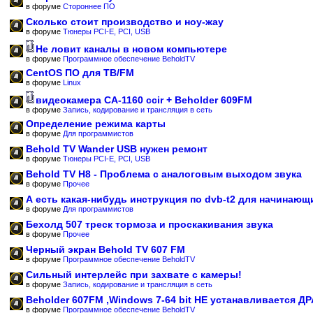
в форуме
Стороннее ПО
Сколько стоит производство и ноу-жау
в форуме
Тюнеры PCI-E, PCI, USB
Не ловит каналы в новом компьютере
в форуме
Программное обеспечение BeholdTV
CentOS ПО для ТВ/FM
в форуме
Linux
видеокамера CA-1160 ccir + Beholder 609FM
в форуме
Запись, кодирование и трансляция в сеть
Определение режима карты
в форуме
Для программистов
Behold TV Wander USB нужен ремонт
в форуме
Тюнеры PCI-E, PCI, USB
Behold TV H8 - Проблема с аналоговым выходом звука
в форуме
Прочее
А есть какая-нибудь инструкция по dvb-t2 для начинающ
в форуме
Для программистов
Бехолд 507 треск тормоза и проскакивания звука
в форуме
Прочее
Черный экран Behold TV 607 FM
в форуме
Программное обеспечение BeholdTV
Сильный интерлейс при захвате с камеры!
в форуме
Запись, кодирование и трансляция в сеть
Beholder 607FM ,Windows 7-64 bit НЕ устанавливается Д
в форуме
Программное обеспечение BeholdTV