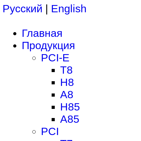
Русский
|
English
Главная
Продукция
PCI-E
T8
H8
A8
H85
A85
PCI