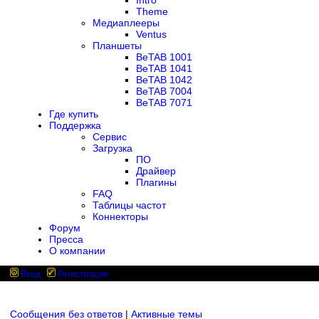
Intro
Theme
Медиаплееры
Ventus
Планшеты
BeTAB 1001
BeTAB 1041
BeTAB 1042
BeTAB 7004
BeTAB 7071
Где купить
Поддержка
Сервис
Загрузка
ПО
Драйвер
Плагины
FAQ
Таблицы частот
Коннекторы
Форум
Пресса
О компании
Вход
Регистрация
Сообщения без ответов
|
Активные темы