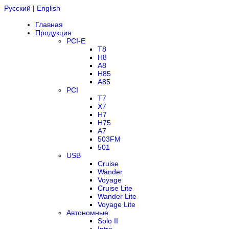
Русский
|
English
Главная
Продукция
PCI-E
T8
H8
A8
H85
A85
PCI
T7
X7
H7
H75
A7
503FM
501
USB
Cruise
Wander
Voyage
Cruise Lite
Wander Lite
Voyage Lite
Автономные
Solo II