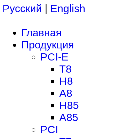
Русский
|
English
Главная
Продукция
PCI-E
T8
H8
A8
H85
A85
PCI