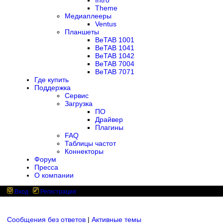
Intro
Theme
Медиаплееры
Ventus
Планшеты
BeTAB 1001
BeTAB 1041
BeTAB 1042
BeTAB 7004
BeTAB 7071
Где купить
Поддержка
Сервис
Загрузка
ПО
Драйвер
Плагины
FAQ
Таблицы частот
Коннекторы
Форум
Пресса
О компании
Вход
Регистрация
Сообщения без ответов
|
Активные темы