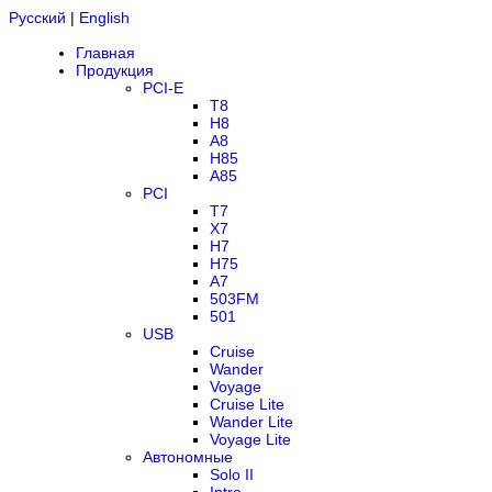
Русский
|
English
Главная
Продукция
PCI-E
T8
H8
A8
H85
A85
PCI
T7
X7
H7
H75
A7
503FM
501
USB
Cruise
Wander
Voyage
Cruise Lite
Wander Lite
Voyage Lite
Автономные
Solo II