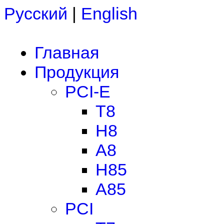
Русский
|
English
Главная
Продукция
PCI-E
T8
H8
A8
H85
A85
PCI