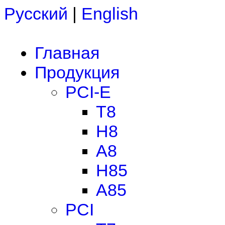
Русский
|
English
Главная
Продукция
PCI-E
T8
H8
A8
H85
A85
PCI