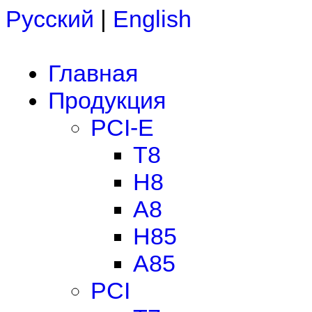
Русский
|
English
Главная
Продукция
PCI-E
T8
H8
A8
H85
A85
PCI