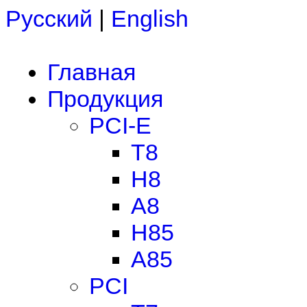
Русский
|
English
Главная
Продукция
PCI-E
T8
H8
A8
H85
A85
PCI