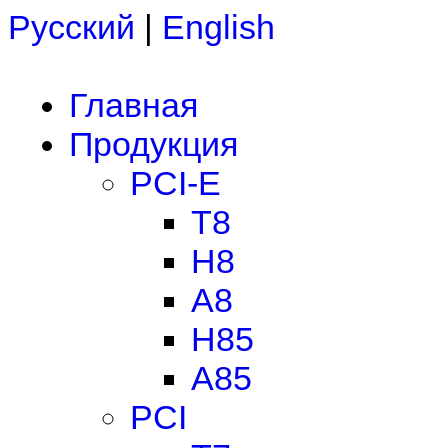
Русский
|
English
Главная
Продукция
PCI-E
T8
H8
A8
H85
A85
PCI