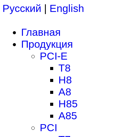
Русский
|
English
Главная
Продукция
PCI-E
T8
H8
A8
H85
A85
PCI