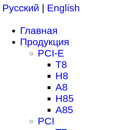
Русский
|
English
Главная
Продукция
PCI-E
T8
H8
A8
H85
A85
PCI