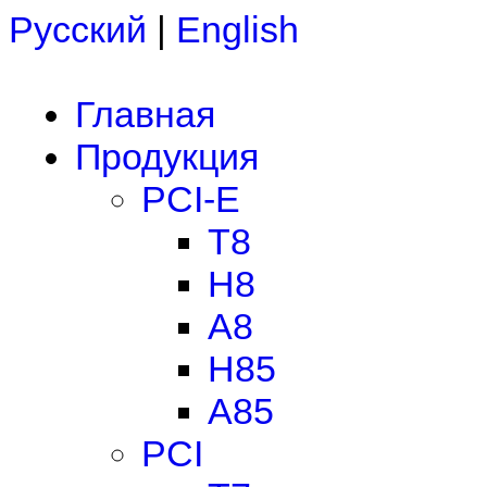
Русский
|
English
Главная
Продукция
PCI-E
T8
H8
A8
H85
A85
PCI