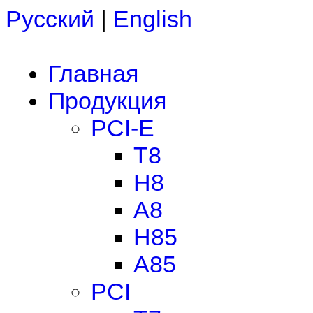
Русский
|
English
Главная
Продукция
PCI-E
T8
H8
A8
H85
A85
PCI