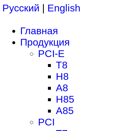
Русский
|
English
Главная
Продукция
PCI-E
T8
H8
A8
H85
A85
PCI