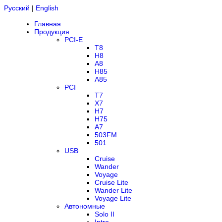
Русский
|
English
Главная
Продукция
PCI-E
T8
H8
A8
H85
A85
PCI
T7
X7
H7
H75
A7
503FM
501
USB
Cruise
Wander
Voyage
Cruise Lite
Wander Lite
Voyage Lite
Автономные
Solo II