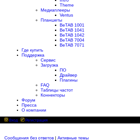
Intro
Theme
Медиаплееры
Ventus
Планшеты
BeTAB 1001
BeTAB 1041
BeTAB 1042
BeTAB 7004
BeTAB 7071
Где купить
Поддержка
Сервис
Загрузка
ПО
Драйвер
Плагины
FAQ
Таблицы частот
Коннекторы
Форум
Пресса
О компании
Вход
Регистрация
Сообщения без ответов
|
Активные темы