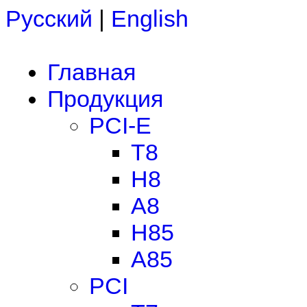
Русский
|
English
Главная
Продукция
PCI-E
T8
H8
A8
H85
A85
PCI