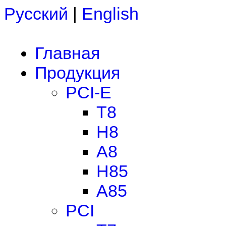
Русский
|
English
Главная
Продукция
PCI-E
T8
H8
A8
H85
A85
PCI