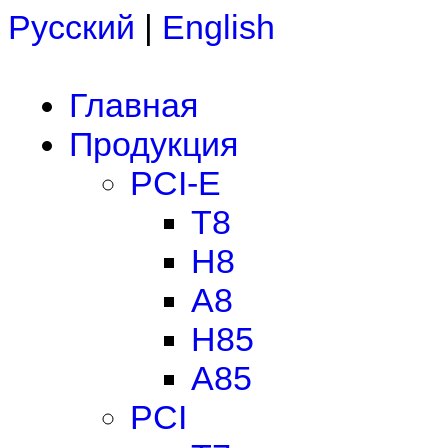
Русский
|
English
Главная
Продукция
PCI-E
T8
H8
A8
H85
A85
PCI