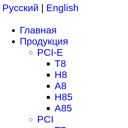
Русский
|
English
Главная
Продукция
PCI-E
T8
H8
A8
H85
A85
PCI