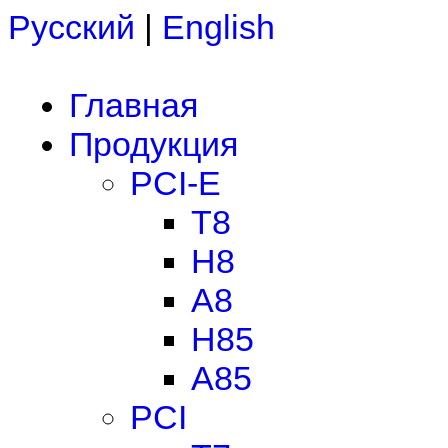
Русский
|
English
Главная
Продукция
PCI-E
T8
H8
A8
H85
A85
PCI