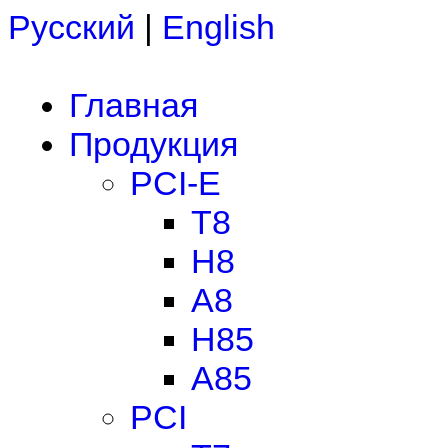
Русский
|
English
Главная
Продукция
PCI-E
T8
H8
A8
H85
A85
PCI