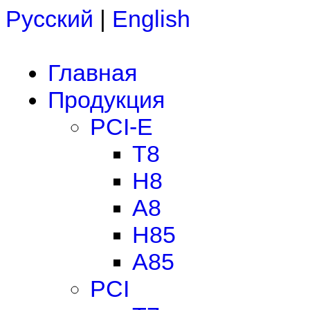
Русский
|
English
Главная
Продукция
PCI-E
T8
H8
A8
H85
A85
PCI