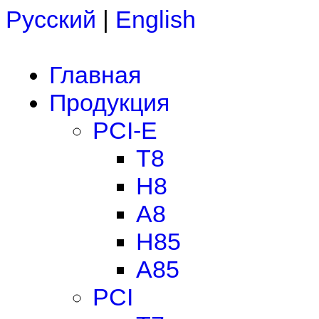
Русский
|
English
Главная
Продукция
PCI-E
T8
H8
A8
H85
A85
PCI