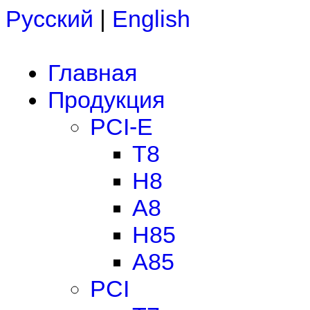
Русский
|
English
Главная
Продукция
PCI-E
T8
H8
A8
H85
A85
PCI