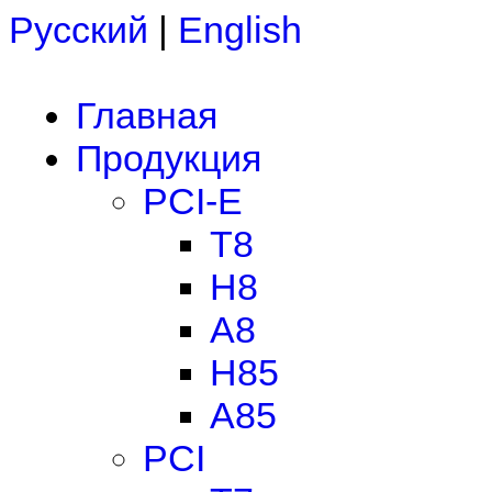
Русский
|
English
Главная
Продукция
PCI-E
T8
H8
A8
H85
A85
PCI